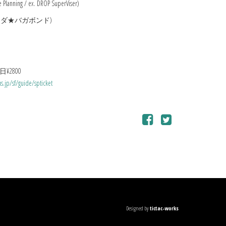
ze Planning / ex. DROP SuperViser)
バミューダ★バガボンド)
日¥2800
us.jp/sf/guide/spticket
Designed by
tictac-works