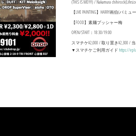
(THIS IS ME!!!!) / Nakamura chihirock(Lifesi
【LIVE PAINTING】HARRY画伯(
【FOOD】素麺プッシャー梅
OPEN/START：18:30/19:00
スマチケ¥2,000 / 取り置き¥2,300 / 当
▼スマチケご利用ガイド
https://epl