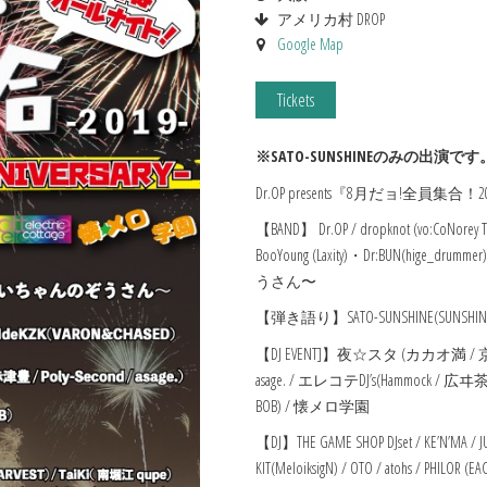
アメリカ村 DROP
Google Map
Tickets
※SATO-SUNSHINEのみの出演です
Dr.OP presents『8月だョ!全員集合！2
【BAND】 Dr.OP / dropknot (vo:CoNorey
BooYoung (Laxity)・Dr:BUN(hige_dru
うさん〜
【弾き語り】SATO-SUNSHINE(SUNSHINE D
【DJ EVENT]】夜☆スタ (カカオ満 / 京
asage. / エレコテDJ’s(Hammock / 広ヰ茶魔 
BOB) / 懐メロ学園
【DJ】THE GAME SHOP DJset / KE’N’MA / JU
KIT(MeloiksigN) / OTO / atohs / PHILO