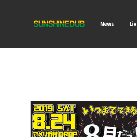
News
Liv