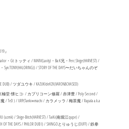
。
019』
 Tailor・Gt:トッティ / MARV(Laxity)・Ba:K兄・Perc:Shige(HARVEST) /
mmer)・Syn:TONY(HALORING)) / STORY OF THE DAYS〜だいちゃんのぞ
UB) / ツダユウキ / KAZUKIdeKZK(VARON&CHASED)
極堂-懐ヒコ- / カプリコーン修羅 / 赤津豊 / Poly-Second /
/ TeD ) / URP(Tanki∞machi / カラメッラ / 梅茶魔 / Rapala a.k.a
U (uzmk) / Shige-Bitch(HARVEST) / TaiKi(南堀江qupe) /
R (EACH OF THE DAYS / PHILOR DUB I) / SHINGOとりゅうじ(DUFF) / 鉄拳