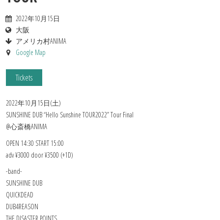
2022年10月15日
大阪
アメリカ村ANIMA
Google Map
Tickets
2022年10月15日(土)
SUNSHINE DUB “Hello Sunshine TOUR2022” Tour Final
@心斎橋ANIMA
OPEN 14:30 START 15:00
adv ¥3000 door ¥3500 (+1D)
-band-
SUNSHINE DUB
QUICKDEAD
DUB4REASON
THE DISASTER POINTS