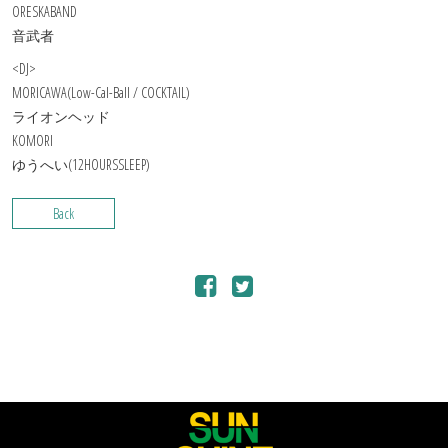
ORESKABAND
音武者
<DJ>
MORICAWA(Low-Cal-Ball / COCKTAIL)
ライオンヘッド
KOMORI
ゆうへい(12HOURSSLEEP)
Back