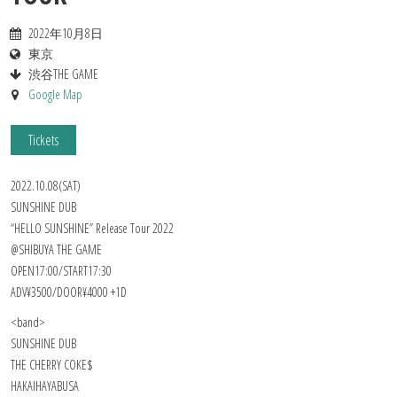
2022年10月8日
東京
渋谷THE GAME
Google Map
Tickets
2022.10.08(SAT)
SUNSHINE DUB
“HELLO SUNSHINE” Release Tour 2022
@SHIBUYA THE GAME
OPEN17:00/START17:30
ADV¥3500/DOOR¥4000 +1D
<band>
SUNSHINE DUB
THE CHERRY COKE$
HAKAIHAYABUSA