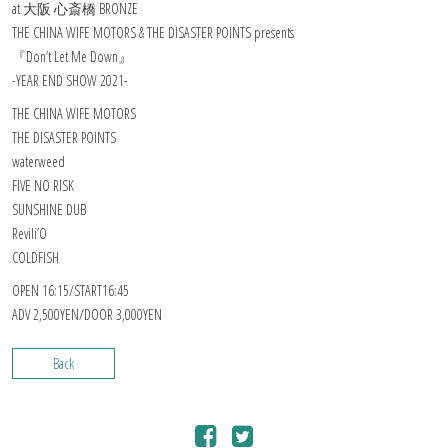
at 大阪 心斎橋 BRONZE
THE CHINA WIFE MOTORS & THE DISASTER POINTS presents
『Don’t Let Me Down』
-YEAR END SHOW 2021-
THE CHINA WIFE MOTORS
THE DISASTER POINTS
waterweed
FIVE NO RISK
SUNSHINE DUB
Revili’O
COLDFISH
OPEN 16:15/START16:45
ADV 2,500YEN/DOOR 3,000YEN
Back