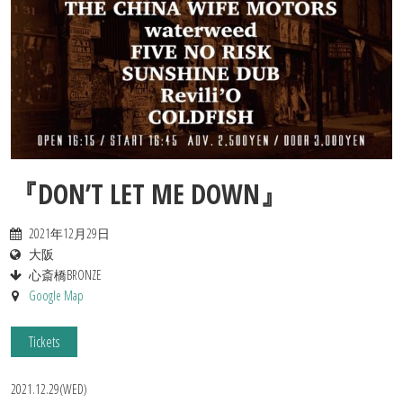
Contact
『DON’T LET ME DOWN』
2021年12月29日
大阪
心斎橋BRONZE
Google Map
Tickets
2021.12.29(WED)