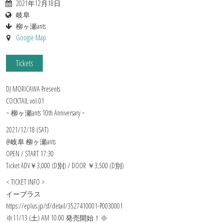
2021年12月18日
岐阜
柳ヶ瀬ants
Google Map
Tickets
DJ MORICAWA Presents
COCKTAIL vol.01
~ 柳ヶ瀬ants 10th Anniversary ~
2021/12/18 (SAT)
@岐阜 柳ヶ瀬ants
OPEN / START 17:30
Ticket ADV￥3,000 (D別) / DOOR ￥3,500 (D別)
< TICKET INFO >
イープラス
https://eplus.jp/sf/detail/3527410001-P0030001
※11/13 (土) AM 10:00 発売開始！※