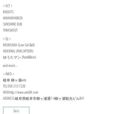
< ACT >
RADIOTS
HAKAIHAYABUSA
SUNSHINE DUB
THRASHOUT
< DJ >
MORICAWA (Low-Cal-Ball)
HIDEKING (FMC/AFTER9)
ゆうたマン (Punk&Beer)
and more…
< INFO >
岐阜 柳ヶ瀬ants
TEL:058-213-7228
WEB:http://www.ants69.com
ADDRESS:岐阜県岐阜市柳ヶ瀬通7-4柳ヶ瀬観光ビルB1F
Back