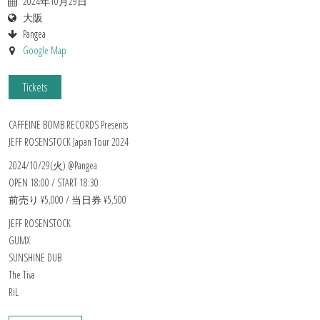
2024年10月29日
大阪
Pangea
Google Map
Tickets
CAFFEINE BOMB RECORDS Presents
JEFF ROSENSTOCK Japan Tour 2024
2024/10/29(火) @Pangea
OPEN 18:00 / START 18:30
前売り ¥5,000 / 当日券 ¥5,500
JEFF ROSENSTOCK
GUMX
SUNSHINE DUB
The Tiva
RiL