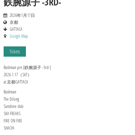
鉄腕源子 -3RD-
2026年1月17日
京都
GATTACA
Google Map
Tickets
Bushman pre.[鉄腕源子 -3rd-]
2026.1.17（SAT）
at.京都GATTACA
Bushman
The Dilong
Sunshine dub
SKA FREAKS
FIRE ON FIRE
SHACHI