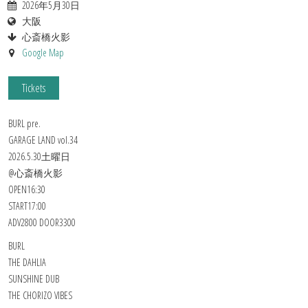
2026年5月30日
大阪
心斎橋火影
Google Map
Tickets
BURL pre.
GARAGE LAND vol.34
2026.5.30土曜日
@心斎橋火影
OPEN16:30
START17:00
ADV2800 DOOR3300
BURL
THE DAHLIA
SUNSHINE DUB
THE CHORIZO VIBES