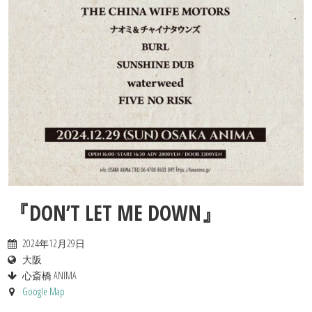
Contact
『DON’T LET ME DOWN』
2024年12月29日
大阪
心斎橋 ANIMA
Google Map