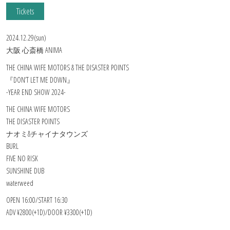
Tickets
2024.12.29(sun)
大阪 心斎橋 ANIMA
THE CHINA WIFE MOTORS & THE DISASTER POINTS
『DON’T LET ME DOWN』
-YEAR END SHOW 2024-
THE CHINA WIFE MOTORS
THE DISASTER POINTS
ナオミ&チャイナタウンズ
BURL
FIVE NO RISK
SUNSHINE DUB
waterweed
OPEN 16:00/START 16:30
ADV ¥2800(+1D)/DOOR ¥3300(+1D)
——————-