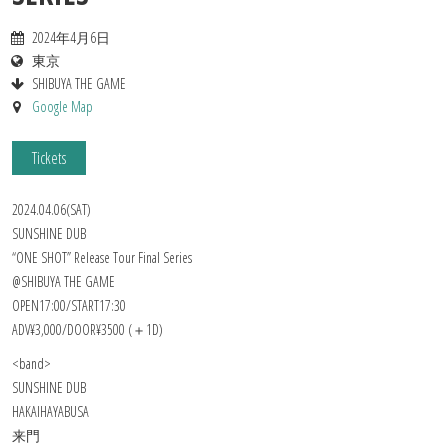
2024年4月6日
東京
SHIBUYA THE GAME
Google Map
Tickets
2024.04.06(SAT)
SUNSHINE DUB
“ONE SHOT” Release Tour Final Series
@SHIBUYA THE GAME
OPEN17:00/START17:30
ADV¥3,000/DOOR¥3500 (＋1D)
<band>
SUNSHINE DUB
HAKAIHAYABUSA
来門