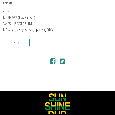
Relents
<DJ>
MORICAWA (Low-Cal-Ball)
TAKESHI (SECRET 7 LINE)
MOJA（ライオンヘッド/バリ3TV）
Back