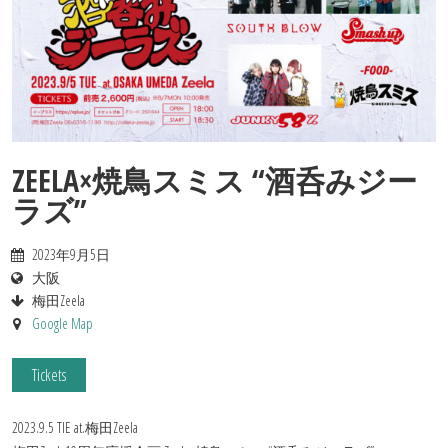
Contact
ZEELA×焼鳥スミス “酒呑みジー
ラズ”
2023年9月5日
大阪
梅田Zeela
Google Map
Tickets
2023.9.5 TIE at.梅田Zeela