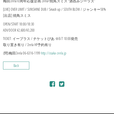
梅田Zeela10周年応援企画 Zeela×焼鳥スミス “酒呑みジーラズ”
[LIVE] OVER LIMIT / SUNSHINE DUB / Smash up / SOUTH BLOW / ジャンキー58%
[出店] 焼鳥スミス
OPEN/START 18:00/18:30
ADV/DOOR ¥2,600/¥3,200
TICKET: イープラス / チケットぴあ ※8/7 10:00発売
取り置き有り / Zeela HP予約有り
(問)梅田Zeela 06-6316-1199
http://osaka-zeela.jp
Back